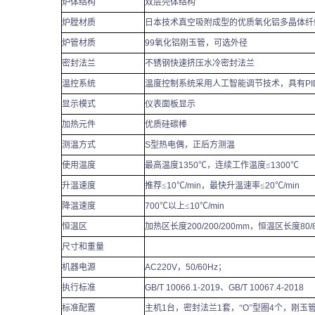
炉体结构
双层壳体结构
炉膛材质
日本技术真空吸附成型的优质氧化铝多晶体纤
炉管材质
99
氧化铝刚玉管，可选外径
密封法兰
不锈钢快速挤压水冷密封法兰
温控系统
温度控制系统采用
人工智能调节技术，具有
PI
显示模式
仪表面板显示
加热元件
优质硅碳棒
测温方式
S
型热电偶，正后方测温
使用温度
最高温度
1350
℃，连续工作温度≤
1300
℃
升温速度
推荐≤
10
℃
/min
，最快升温速率≤
20
℃
/min
降温速度
700
℃以上≤
10
℃
/min
恒温区
加热区长度
200/200/200mm
，恒温区长度
80/
尺寸和重量
机器电源
AC220V
，
50/60Hz
；
执行标准
GB/T 10066.1-2019
、
GB/T 10067.4-2018
标准配置
主机
1
台，密封法兰
1
套，“
O
”型圈
4
个，刚玉