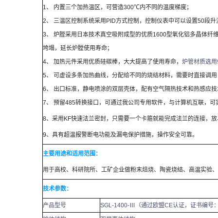
1、
内置三个加热温区，可营造
300
℃内不同的温度梯度；
2、
三温区控制系统采用
PID
方式控制，控制仪表中可以设置
50
段升
3、
炉膛采用日本技术真空吸附成型的优质
1600
型氧化铝多晶体纤
垮塌，延长炉膛使用寿命；
4、
加热元件采用优质硅碳棒，大大提高了使用寿命，
炉管材质选用
5、
可虚设多条加热曲线，分配给不同的烧结材料，需要时直接调用
6、
出口标准，静电喷涂的双层壳体，配有空气隔热技术和热感应技
7、
预留
485
转换接口，可通过我公司专用软件，与计算机互联，可
8
、采用
KF
快速法兰密封，只需要一个卡箍就能完成法兰的连接，放
9
、具有超温报警断电功能及漏电保护措施，操作安全可靠。
主要用途和适用范围：
用于高校、科研院所、工矿企业做粉末焙烧、陶瓷烧结、高温实验、
技术参数：
产品型号
SGL-1400-
Ⅲ（通过欧盟
CE
认证，证书编号