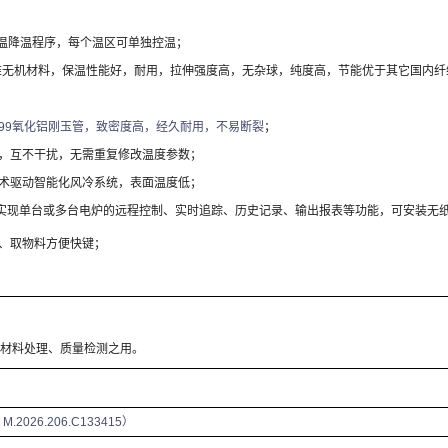
温降温程序，每个温区可单独控温；
维无机材料，保温性能好，耐用，拉伸强度高，无杂球，纯度高，节能优于其它国内纤
99
氧化铝刚玉管，致密度高，经久耐用，不易断裂
；
，互不干扰，无需重复修改温度参数；
术驱动智能化风冷系统，表面温度低；
实现单台或多台电炉的远程控制、实时追踪、历史记录、输出报表等功能，可安装无
、取物料方便快键；
材料处理、质量检测之用。
：
M.2026.206.C133415
）