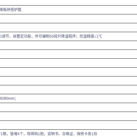
维板拼搭炉膛
D
调节、自整定功能，并可编制
50
段升降温程序；控温精度±
1
℃
80/80mm
；
管
1
根，管堵
4
个，坩埚钩
1
把，说明书、合格证、保修卡各
1
份