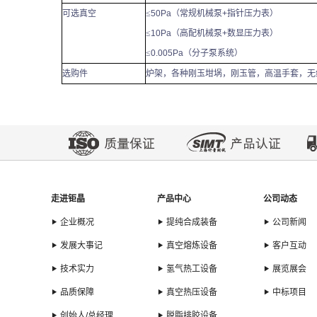
可选真空
≤
50Pa
（常规机械泵
+
指针压力表）
≤
10Pa
（高配机械泵
+
数显压力表）
≤
0.005Pa
（分子泵系统）
选购件
炉架，各种刚玉坩埚，刚玉管，高温手套，无
走进钜晶
产品中心
公司动态
企业概况
提纯合成装备
公司新闻
发展大事记
真空熔炼设备
客户互动
技术实力
氢气热工设备
展览展会
品质保障
真空热压设备
中标项目
创始人/总经理
脱脂排胶设备