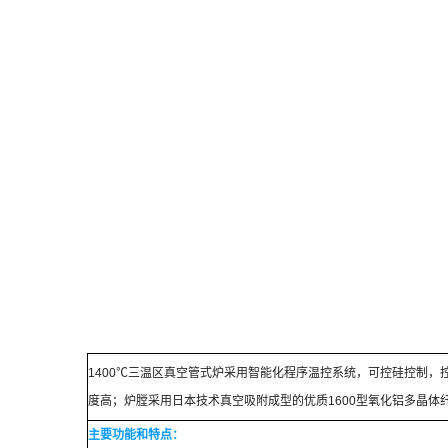
1400
℃三温区真空管式炉采用智能化程序温控系统，可控硅控制，
度高；炉膛采用日本技术真空吸附成型的优质
1600
型氧化铝多晶体
主要功能和特点：