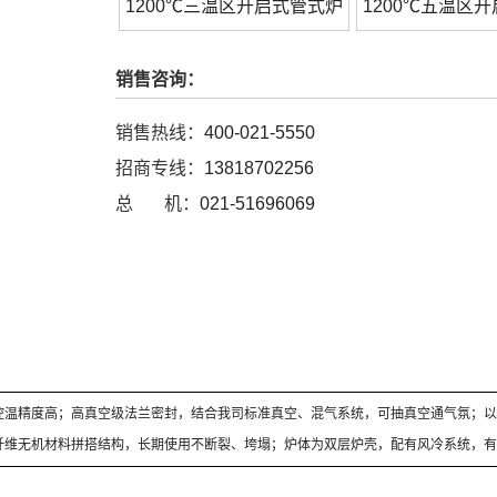
1200℃三温区开启式管式炉
1200℃五温区
销售咨询：
销售热线：
400-021-5550
招商专线：
13818702256
总 机：
021-51696069
控温精度高；高真空级法兰密封，结合我司标准真空、混气系统，可抽真空通气氛；以
纤维无机材料拼搭结构，长期使用不断裂、垮塌；炉体为双层炉壳，配有风冷系统，有