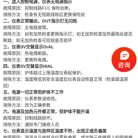
一、送入控制电源，仪表无电源指示
FU1
故障原因：控制线路
保险丝断。
排除方法：检查有无短路排除后更换保险丝
OUT
二、仪表正常输出，
指示灯无闪烁
故障原因：主电路故障。
排除方法：如有加热检查更换指示灯；如无加热检查加热最阻丝是否
断路；如无加热检查可控规是否损坏
SV
OrAL
三、仪表
交替显示
故障原因：热电偶断路。
排除方法：更换热电偶。
SV
HIAL
四、仪表
交替显示
故障原因：炉体超过上限温度仪表起保护。
排除方法：温度降低到安全温度后仪表自动恢复正常（检查超温原
因）
五、电源一切正常但炉体不工作
故障原因：仪表参数误修改。
排除方法：改为正确参数
六、电源及加热元件都正常，但炉体不能升温
故障原因：控制线路损坏。
排除方法：通知专门维修人员
七、仪表显示温度与放样区温度不符，出现正或负偏差
故障原因：测温点与放样点位置有偏差，或加热元件微观上的阻值偏