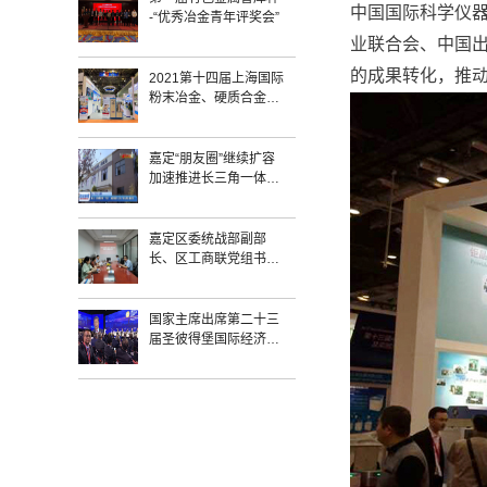
中国国际科学仪器
-“优秀冶金青年评奖会”
业联合会、中国
的成果转化，推
2021第十四届上海国际
粉末冶金、硬质合金与
先进陶瓷展览会
嘉定“朋友圈”继续扩容
加速推进长三角一体化
高质量发展――上海钜
晶亮相第四届长三角科
交会
嘉定区委统战部副部
长、区工商联党组书记
王宇伟赴上海钜晶走访
调研
国家主席出席第二十三
届圣彼得堡国际经济论
坛全会并致辞， 上海钜
晶总经理张上荣作为中
方企业代表团成员出席
此次会议