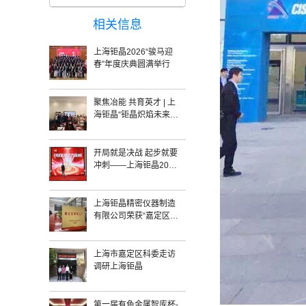
相关信息
上海钜晶2026“骏马迎
春”年度庆典圆满举行
聚焦冶能 共育英才 | 上
海钜晶“钜晶炽焰未来奖
学金”在昆明理工大学冶
金与能源工程学院正式
设立
开局就是决战 起步就要
冲刺――上海钜晶2025
年迎新年会圆满举行
上海钜晶精密仪器制造
有限公司荣获“嘉定区智
能工厂”认证 引领智能
制造新标杆
上海市嘉定区科委走访
调研上海钜晶
第一届有色金属智库杯-